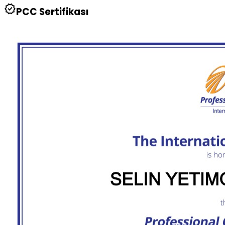
verified
PCC Sertifikası