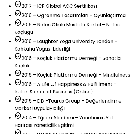
check_circle
2017 – ICF Global ACC Sertifikası
check_circle
2016 – Öğrenme Tasarımları – Oyunlaştırma
check_circle
2016 – Nefes Okulu Mustafa Kartal – Nefes
Koçluğu
check_circle
2016 – Laughter Yoga University London –
Kahkaha Yogası Liderliği
check_circle
2016 – Koçluk Platformu Derneği – Sanatla
Koçluk
check_circle
2016 – Koçluk Platformu Derneği – Mindfulness
check_circle
2016 – A Life Of Happiness & Fulfillment –
Indian School of Business (Online)
check_circle
2015 – DDI-Taurus Group – Değerlendirme
Merkezi Uygulayıcılığı
check_circle
2014 – Eğitim Akademi – Yöneticinin Yol
Haritası Yöneticilik Eğitimi
check_circle