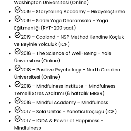
Washington Üniversitesi (Online)
check_circle
2019 – Storytelling Academy – Hikayeleştirme
check_circle
2019 – Siddhi Yoga Dharamsala – Yoga
Eğitmenliği (RYT-200 saat)
check_circle
2019 – Ccaland – NSP Method Kendine Koçluk
ve Beyinle Yolculuk (ICF)
check_circle
2018 – The Science of Well-Being – Yale
Üniversitesi (Online)
check_circle
2018 – Positive Psychology – North Carolina
Üniversitesi (Online)
check_circle
2018 – Mindfulness Institute – Mindfulness
Temelli Stres Azaltımı (8 haftalık MBSR)
check_circle
2018 – Mindful Academy – Mindfulness
check_circle
2017 – Sola Unitas – Yönetici Koçluğu (ICF)
check_circle
2017 – IODA & Power of Happiness –
Mindfulness