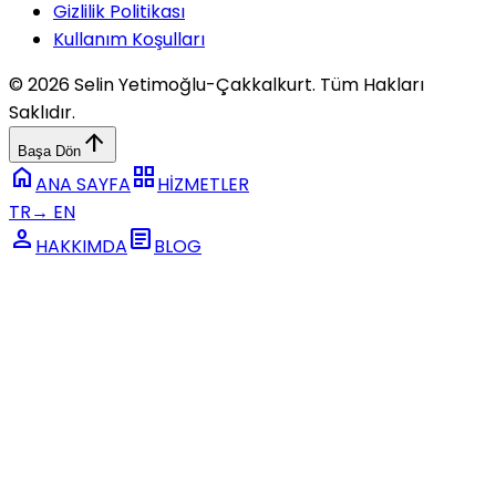
Gizlilik Politikası
Kullanım Koşulları
© 2026 Selin Yetimoğlu-Çakkalkurt. Tüm Hakları
Saklıdır.
arrow_upward
Başa Dön
home
grid_view
ANA SAYFA
HİZMETLER
TR
→
EN
person
article
HAKKIMDA
BLOG