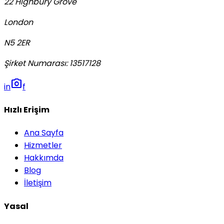
22 Highbury Grove
London
N5 2ER
Şirket Numarası
:
13517128
photo_camera
in
f
Hızlı Erişim
Ana Sayfa
Hizmetler
Hakkımda
Blog
İletişim
Yasal