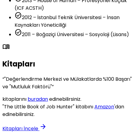
2013 – House of Human – Profesyonel Koçluk
(ICF ACSTH)
check_circle
2012 – İstanbul Teknik Üniversitesi – İnsan
Kaynakları Yöneticiliği
check_circle
2011 – Boğaziçi Üniversitesi – Sosyoloji (Lisans)
menu_book
Kitapları
“
"Değerlendirme Merkezi ve Mülakatlarda %100 Başarı"
ve "Mutluluk Faktörü"
”
kitaplarını
buradan
edinebilirsiniz.
"The Little Book of Job Hunter" kitabını
Amazon
'dan
edinebilirsiniz.
arrow_forward
Kitapları İncele