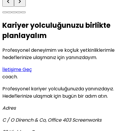
chevron_left
chevron_right
Kariyer yolculuğunuzu birlikte
planlayalım
Profesyonel deneyimim ve koçluk yetkinliklerimle
hedeflerinize ulaşmanız için yanınızdayım.
İletişime Geç
coach
.
Profesyonel kariyer yolculuğunuzda yanınızdayız.
Hedeflerinize ulaşmak için bugün bir adım atın.
Adres
C / O Dirench & Co, Office 403 Screenworks