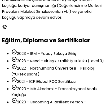
koçluğu, kariyer danışmanlığı (Değerlendirme Merkezi
Provaları, Mülakat Simülasyonları vb.) ve yönetici
koçluğu yapmaya devam ediyor.
school
Eğitim, Diploma ve Sertifikalar
check_circle
2023 – IBM – Yapay Zekaya Giriş
check_circle
2023 – Reed – Birleşik Krallık İş Hukuku (Level 3)
check_circle
2022 – Northumbria Üniversitesi – Psikoloji
(Yüksek Lisans)
check_circle
2021 – ICF Global PCC Sertifikası
check_circle
2020 – Mb Akademi – Transaksiyonel Analiz
Koçluğu
check_circle
2020 – Becoming A Resilient Person –