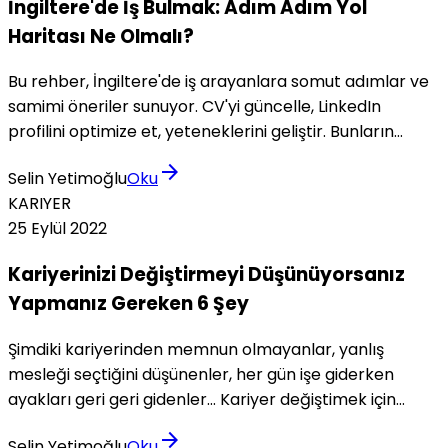
İngiltere'de İş Bulmak: Adım Adım Yol
Haritası Ne Olmalı?
Bu rehber, İngiltere'de iş arayanlara somut adımlar ve
samimi öneriler sunuyor. CV'yi güncelle, LinkedIn
profilini optimize et, yeteneklerini geliştir. Bunların
hepsini en kolay nasıl yapabileceğine dair somut
arrow_forward
Selin Yetimoğlu
Oku
önerileri not etmeyi unutma.
KARIYER
25 Eylül 2022
Kariyerinizi Değiştirmeyi Düşünüyorsanız
Yapmanız Gereken 6 Şey
Şimdiki kariyerinden memnun olmayanlar, yanlış
mesleği seçtiğini düşünenler, her gün işe giderken
ayakları geri geri gidenler... Kariyer değiştimek için
nereden başlamalısınız? 6 adımda anlatıyorum,
arrow_forward
Selin Yetimoğlu
Oku