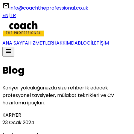
email
info@coachtheprofessional.co.uk
EN
|
TR
ANA SAYFA
HİZMETLER
HAKKIMDA
BLOG
İLETİŞİM
menu
Blog
Kariyer yolculuğunuzda size rehberlik edecek
profesyonel tavsiyeler, mülakat teknikleri ve CV
hazırlama ipuçları.
KARIYER
23 Ocak 2024