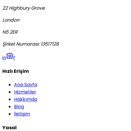
22 Highbury Grove
London
N5 2ER
Şirket Numarası
:
13517128
photo_camera
in
f
Hızlı Erişim
Ana Sayfa
Hizmetler
Hakkımda
Blog
İletişim
Yasal