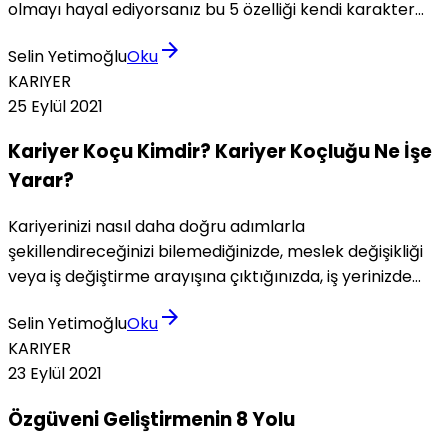
olmayı hayal ediyorsanız bu 5 özelliği kendi karakter
yapınıza uygun şekilde taşımanız ve her zaman üstüne
arrow_forward
Selin Yetimoğlu
Oku
daha fazlasını koyarak gitmeniz gerekir.
KARIYER
25 Eylül 2021
Kariyer Koçu Kimdir? Kariyer Koçluğu Ne İşe
Yarar?
Kariyerinizi nasıl daha doğru adımlarla
şekillendireceğinizi bilemediğinizde, meslek değişikliği
veya iş değiştirme arayışına çıktığınızda, iş yerinizde
iletişim, zaman yönetimi vb sorunlar yaşadığınızda
arrow_forward
Selin Yetimoğlu
Oku
kariyer koçu yardımınıza koşabilir.
KARIYER
23 Eylül 2021
Özgüveni Geliştirmenin 8 Yolu