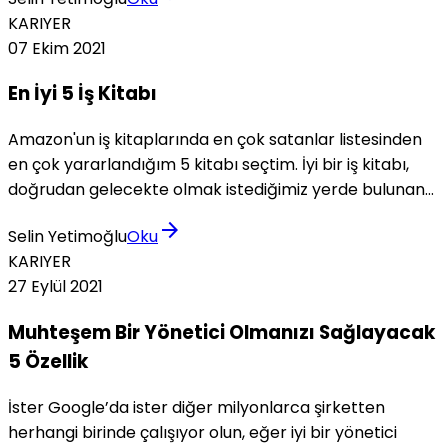
buyursunlar.
KARIYER
07 Ekim 2021
En İyi 5 İş Kitabı
Amazon'un iş kitaplarında en çok satanlar listesinden
en çok yararlandığım 5 kitabı seçtim. İyi bir iş kitabı,
doğrudan gelecekte olmak istediğimiz yerde bulunan
veya daha önce bulunmuş olan kişilerin
arrow_forward
Selin Yetimoğlu
Oku
deneyimlerinden alınan somut derslerden ve
KARIYER
fikirlerden oluşur.
27 Eylül 2021
Muhteşem Bir Yönetici Olmanızı Sağlayacak
5 Özellik
İster Google’da ister diğer milyonlarca şirketten
herhangi birinde çalışıyor olun, eğer iyi bir yönetici