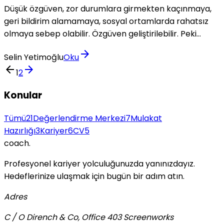
Düşük özgüven, zor durumlara girmekten kaçınmaya,
geri bildirim alamamaya, sosyal ortamlarda rahatsız
olmaya sebep olabilir. Özgüven geliştirilebilir. Peki
nasıl?
arrow_forward
Selin Yetimoğlu
Oku
arrow_back
arrow_forward
1
2
Konular
Tümü
21
Değerlendirme Merkezi
7
Mulakat
Hazırlığı
3
Kariyer
6
CV
5
coach
.
Profesyonel kariyer yolculuğunuzda yanınızdayız.
Hedeflerinize ulaşmak için bugün bir adım atın.
Adres
C / O Dirench & Co, Office 403 Screenworks