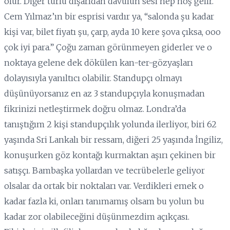
olur. Diğer türlü dışarıdan davulun sesi hep hoş gelir.
Cem Yılmaz’ın bir esprisi vardır ya, “salonda şu kadar
kişi var, bilet fiyatı şu, çarp, ayda 10 kere şova çıksa, ooo
çok iyi para.” Çoğu zaman görünmeyen giderler ve o
noktaya gelene dek dökülen kan-ter-gözyaşları
dolayısıyla yanıltıcı olabilir. Standupçı olmayı
düşünüyorsanız en az 3 standupçıyla konuşmadan
fikrinizi netleştirmek doğru olmaz. Londra’da
tanıştığım 2 kişi standupçılık yolunda ilerliyor, biri 62
yaşında Sri Lankalı bir ressam, diğeri 25 yaşında İngiliz,
konuşurken göz kontağı kurmaktan aşırı çekinen bir
satışçı. Bambaşka yollardan ve tecrübelerle geliyor
olsalar da ortak bir noktaları var. Verdikleri emek o
kadar fazla ki, onları tanımamış olsam bu yolun bu
kadar zor olabileceğini düşünmezdim açıkçası.