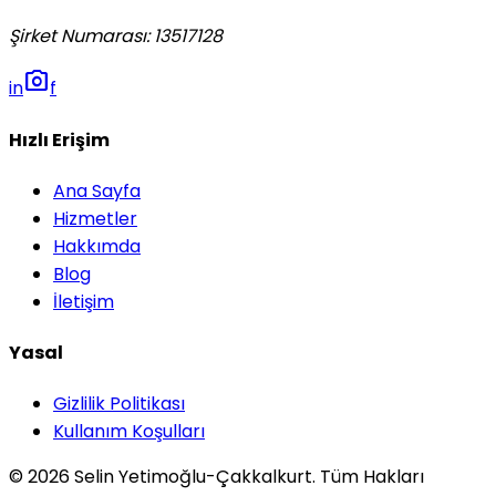
Şirket Numarası
:
13517128
photo_camera
in
f
Hızlı Erişim
Ana Sayfa
Hizmetler
Hakkımda
Blog
İletişim
Yasal
Gizlilik Politikası
Kullanım Koşulları
© 2026 Selin Yetimoğlu-Çakkalkurt. Tüm Hakları