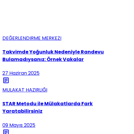
DEĞERLENDIRME MERKEZI
Takvimde Yoğunluk Nedeniyle Randevu
Bulamadıysanız: Örnek Vakalar
27 Haziran 2025
article
MULAKAT HAZIRLIĞI
STAR Metodu ile Mülakatlarda Fark
Yaratabilirsiniz
09 Mayıs 2025
article