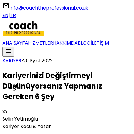
email
info@coachtheprofessional.co.uk
EN
|
TR
ANA SAYFA
HİZMETLER
HAKKIMDA
BLOG
İLETİŞİM
menu
KARIYER
•
25 Eylül 2022
Kariyerinizi Değiştirmeyi
Düşünüyorsanız Yapmanız
Gereken 6 Şey
SY
Selin Yetimoğlu
Kariyer Koçu & Yazar