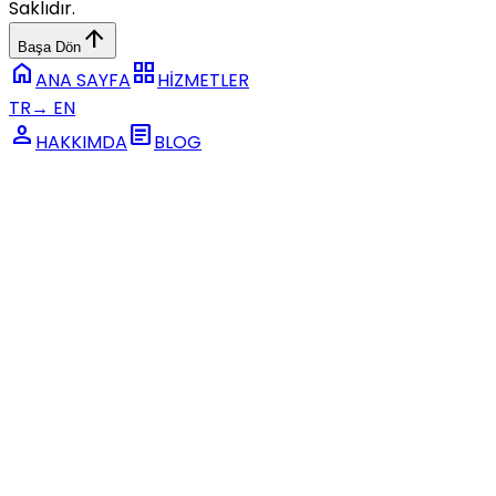
Saklıdır.
arrow_upward
Başa Dön
home
grid_view
ANA SAYFA
HİZMETLER
TR
→
EN
person
article
HAKKIMDA
BLOG