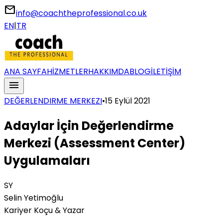
email
info@coachtheprofessional.co.uk
EN
|
TR
ANA SAYFA
HİZMETLER
HAKKIMDA
BLOG
İLETİŞİM
menu
DEĞERLENDIRME MERKEZI
•
15 Eylül 2021
Adaylar İçin Değerlendirme
Merkezi (Assessment Center)
Uygulamaları
SY
Selin Yetimoğlu
Kariyer Koçu & Yazar