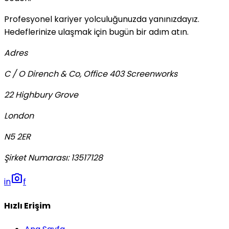
Profesyonel kariyer yolculuğunuzda yanınızdayız.
Hedeflerinize ulaşmak için bugün bir adım atın.
Adres
C / O Dirench & Co, Office 403 Screenworks
22 Highbury Grove
London
N5 2ER
Şirket Numarası
:
13517128
photo_camera
in
f
Hızlı Erişim