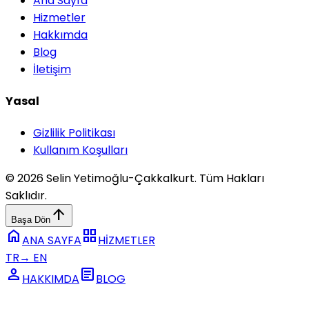
Ana Sayfa
Hizmetler
Hakkımda
Blog
İletişim
Yasal
Gizlilik Politikası
Kullanım Koşulları
© 2026 Selin Yetimoğlu-Çakkalkurt. Tüm Hakları
Saklıdır.
arrow_upward
Başa Dön
home
grid_view
ANA SAYFA
HİZMETLER
TR
→
EN
person
article
HAKKIMDA
BLOG