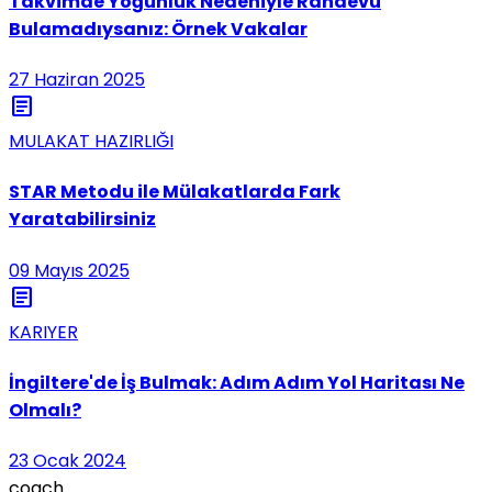
Takvimde Yoğunluk Nedeniyle Randevu
Bulamadıysanız: Örnek Vakalar
27 Haziran 2025
article
MULAKAT HAZIRLIĞI
STAR Metodu ile Mülakatlarda Fark
Yaratabilirsiniz
09 Mayıs 2025
article
KARIYER
İngiltere'de İş Bulmak: Adım Adım Yol Haritası Ne
Olmalı?
23 Ocak 2024
coach
.