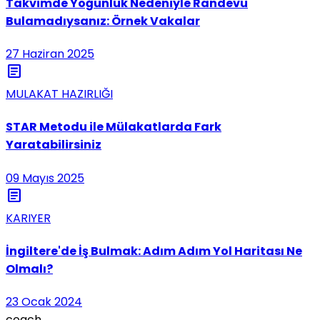
Takvimde Yoğunluk Nedeniyle Randevu
Bulamadıysanız: Örnek Vakalar
27 Haziran 2025
article
MULAKAT HAZIRLIĞI
STAR Metodu ile Mülakatlarda Fark
Yaratabilirsiniz
09 Mayıs 2025
article
KARIYER
İngiltere'de İş Bulmak: Adım Adım Yol Haritası Ne
Olmalı?
23 Ocak 2024
coach
.