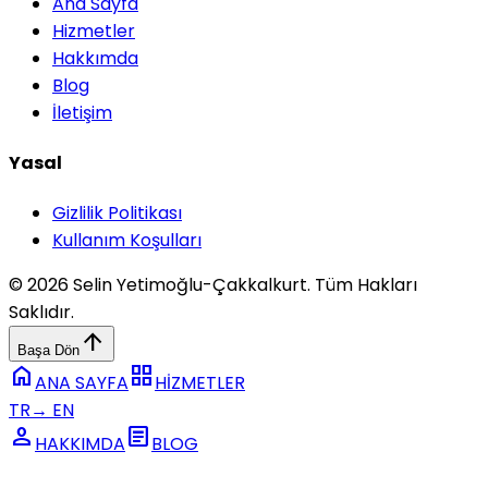
Ana Sayfa
Hizmetler
Hakkımda
Blog
İletişim
Yasal
Gizlilik Politikası
Kullanım Koşulları
© 2026 Selin Yetimoğlu-Çakkalkurt. Tüm Hakları
Saklıdır.
arrow_upward
Başa Dön
home
grid_view
ANA SAYFA
HİZMETLER
TR
→
EN
person
article
HAKKIMDA
BLOG