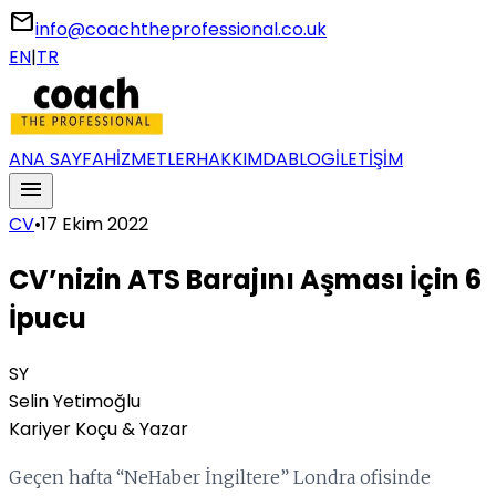
email
info@coachtheprofessional.co.uk
EN
|
TR
ANA SAYFA
HİZMETLER
HAKKIMDA
BLOG
İLETİŞİM
menu
CV
•
17 Ekim 2022
CV’nizin ATS Barajını Aşması İçin 6
İpucu
SY
Selin Yetimoğlu
Kariyer Koçu & Yazar
Geçen hafta “NeHaber İngiltere” Londra ofisinde