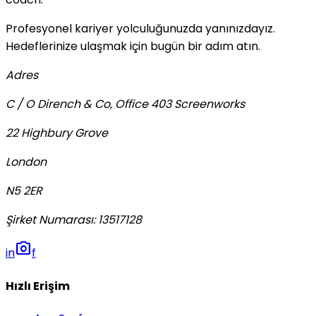
Profesyonel kariyer yolculuğunuzda yanınızdayız.
Hedeflerinize ulaşmak için bugün bir adım atın.
Adres
C / O Dirench & Co, Office 403 Screenworks
22 Highbury Grove
London
N5 2ER
Şirket Numarası
:
13517128
photo_camera
in
f
Hızlı Erişim