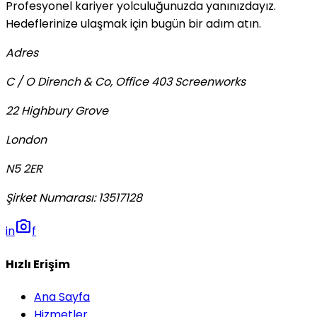
Profesyonel kariyer yolculuğunuzda yanınızdayız.
Hedeflerinize ulaşmak için bugün bir adım atın.
Adres
C / O Dirench & Co, Office 403 Screenworks
22 Highbury Grove
London
N5 2ER
Şirket Numarası
:
13517128
photo_camera
in
f
Hızlı Erişim
Ana Sayfa
Hizmetler