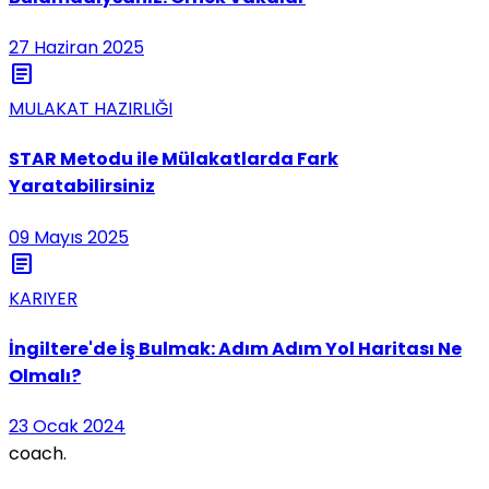
27 Haziran 2025
article
MULAKAT HAZIRLIĞI
STAR Metodu ile Mülakatlarda Fark
Yaratabilirsiniz
09 Mayıs 2025
article
KARIYER
İngiltere'de İş Bulmak: Adım Adım Yol Haritası Ne
Olmalı?
23 Ocak 2024
coach
.