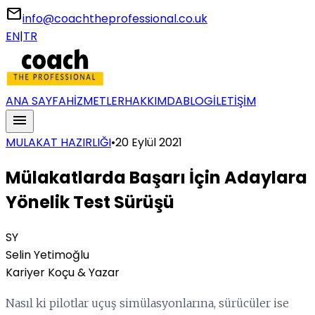
email
info@coachtheprofessional.co.uk
EN
|
TR
ANA SAYFA
HİZMETLER
HAKKIMDA
BLOG
İLETİŞİM
menu
MULAKAT HAZIRLIĞI
•
20 Eylül 2021
Mülakatlarda Başarı İçin Adaylara
Yönelik Test Sürüşü
SY
Selin Yetimoğlu
Kariyer Koçu & Yazar
Nasıl ki pilotlar uçuş simülasyonlarına, sürücüler ise