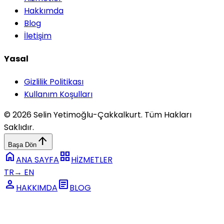
Hakkımda
Blog
İletişim
Yasal
Gizlilik Politikası
Kullanım Koşulları
© 2026 Selin Yetimoğlu-Çakkalkurt. Tüm Hakları
Saklıdır.
arrow_upward
Başa Dön
home
grid_view
ANA SAYFA
HİZMETLER
TR
→
EN
person
article
HAKKIMDA
BLOG