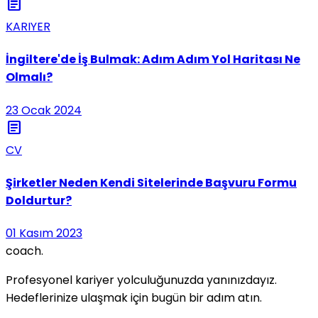
article
KARIYER
İngiltere'de İş Bulmak: Adım Adım Yol Haritası Ne
Olmalı?
23 Ocak 2024
article
CV
Şirketler Neden Kendi Sitelerinde Başvuru Formu
Doldurtur?
01 Kasım 2023
coach
.
Profesyonel kariyer yolculuğunuzda yanınızdayız.
Hedeflerinize ulaşmak için bugün bir adım atın.