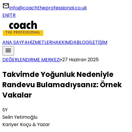
email
info@coachtheprofessional.co.uk
EN
|
TR
ANA SAYFA
HİZMETLER
HAKKIMDA
BLOG
İLETİŞİM
menu
DEĞERLENDIRME MERKEZI
•
27 Haziran 2025
Takvimde Yoğunluk Nedeniyle
Randevu Bulamadıysanız: Örnek
Vakalar
SY
Selin Yetimoğlu
Kariyer Koçu & Yazar