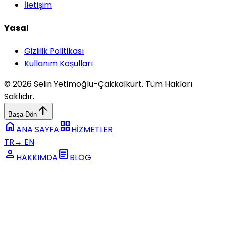
İletişim
Yasal
Gizlilik Politikası
Kullanım Koşulları
© 2026 Selin Yetimoğlu-Çakkalkurt. Tüm Hakları
Saklıdır.
arrow_upward
Başa Dön
home
grid_view
ANA SAYFA
HİZMETLER
TR
→
EN
person
article
HAKKIMDA
BLOG