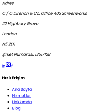
Adres
C / O Dirench & Co, Office 403 Screenworks
22 Highbury Grove
London
N5 2ER
Şirket Numarası
:
13517128
photo_camera
in
f
Hızlı Erişim
Ana Sayfa
Hizmetler
Hakkımda
Blog